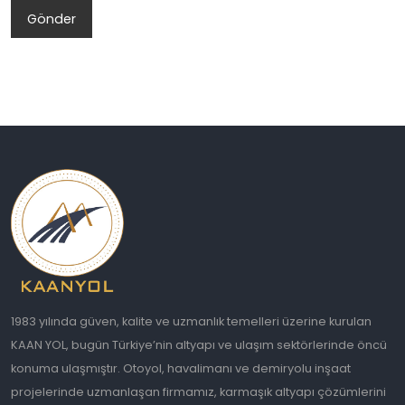
1983 yılında güven, kalite ve uzmanlık temelleri üzerine kurulan
KAAN YOL, bugün Türkiye’nin altyapı ve ulaşım sektörlerinde öncü
konuma ulaşmıştır. Otoyol, havalimanı ve demiryolu inşaat
projelerinde uzmanlaşan firmamız, karmaşık altyapı çözümlerini